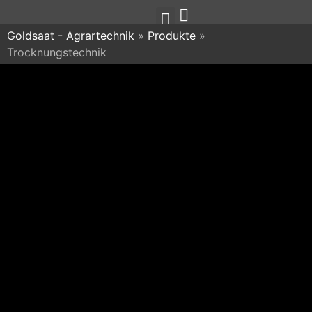
Goldsaat - Agrartechnik
»
Produkte
»
Trocknungstechnik