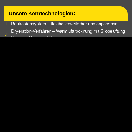
Unsere Kerntechnologien:
Baukastensystem – flexibel erweiterbar und anpassbar
Dryeration-Verfahren – Warmlufttrocknung mit Silobelüftung
für beste Kornqualität
Spezialrieselsystem – aus korrosionsfreier Leichtmetall-
Legierung, verstopfungsfrei & langlebig
Warmlufterzeuger – mit bis zu 2.800 kW, direkt oder indirekt
einsetzbar
Goldsaat-Feuchtigkeitsregelung – für vollautomatische
Trocknungssteuerung
Warum goldsaat?
Perfekte Automatisierung
Vollautomatische Steuerungselemente garantieren eine präzise
Feuchtigkeitsregulierung und minimieren manuelle Eingriffe.
Langlebigkeit