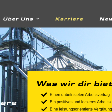
Über Uns
Karriere
Ne
Was wir dir bie
Einen unbefristeten Arbeitsvertrag
iere
Ein positives und lockeres Arbeitsk
Eine leistungsorientierte Vergütung