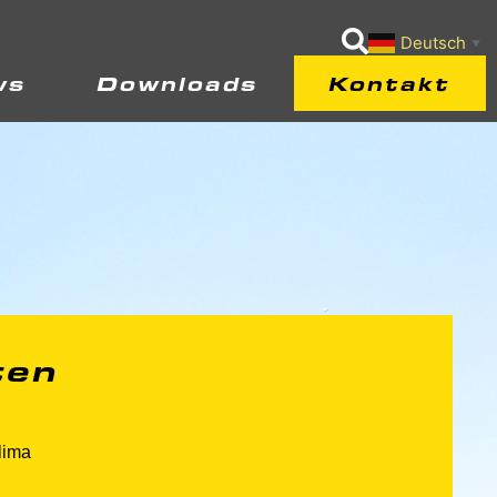
Deutsch
▼
ws
Downloads
Kontakt
ten
lima