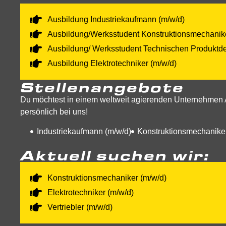
Ausbildung Industriekaufmann (m/w/d)
Ausbildung/Werksstudent Konstruktionsmechanike
Ausbildung/ Werksstudent Technischen Produktde
Ausbildung Elektrotechniker (m/w/d)
Stellenangebote
Du möchtest in einem weltweit agierenden Unternehmen Ar
persönlich bei uns!
Industriekaufmann (m/w/d)
Konstruktionsmechaniker
Aktuell suchen wir:
Konstruktionsmechaniker (m/w/d)
Elektrotechniker (m/w/d)
Vertriebler (m/w/d)