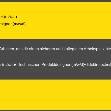
r (m/w/d)
signer (m/w/d)
beiten, das dir einen sicheren und kollegialen Arbeitsplatz b
 (m/w/d)
Technischen Produktdesigner (m/w/d)
Elektrotechni