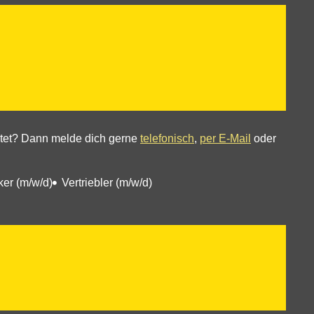
ietet? Dann melde dich gerne
telefonisch
,
per E-Mail
oder
ker (m/w/d)
Vertriebler (m/w/d)